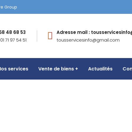
re Group
58 48 68 53
Adresse mail : tousservicesinf
01 71 97 54 51
tousservicesinfo@gmail.com
Nos services
Vente de biens
Actualités
Con