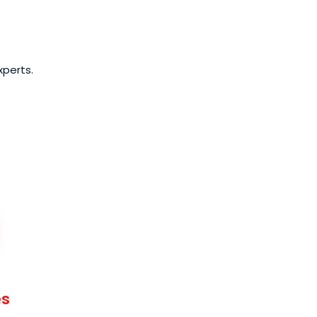
perts.
es