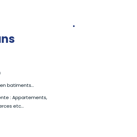
ans
)
s en batiments…
ente : Appartements,
merces etc…