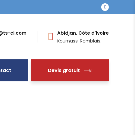
o@ts-ci.com
Abidjan, Côte d'Ivoire
Koumassi Remblais.
tact
Devis gratuit